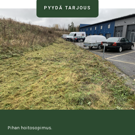
Mikä on pihatöiden hinta Tamperella?
Tutustu
ja ota
yleiseen hinnastoomme
yhteyttä!
PYYDÄ TARJOUS