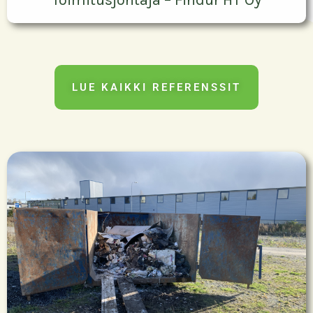
Tommi Heino
Toimitusjohtaja – Findur HT Oy
LUE KAIKKI REFERENSSIT