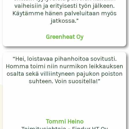
Mustikka
“Tampereen Pihatyöt Oy suoritti
toimipaikkamme reunojen ja luiskien
kasvillisuuden raivauksen. Olemme
erittäin tyytyväisiä palvelun kaikkiin
vaiheisiin ja erityisesti työn jälkeen.
Käytämme hänen palveluitaan myös
jatkossa.”
Greenheat Oy
“Hei, loistavaa pihanhoitoa sovitusti.
Homma toimi niin nurmikon leikkauksen
osalta sekä villiintyneen pajukon poiston
suhteen. Voin suositella!”