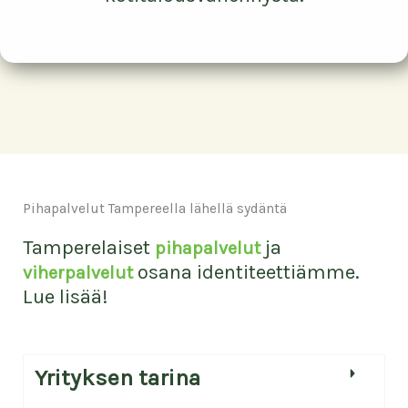
saada vain työn osuudesta ja sitä ei
ole mahdollista saada esimerkiksi
tarvikkeista tai matkakuluista. Saat
laskulla eriteltynä työn osuuden,
jonka jälkeen voit hakea työstä
kotitalousvähennystä.
Pihapalvelut Tampereella lähellä sydäntä
Tamperelaiset
ja
pihapalvelut