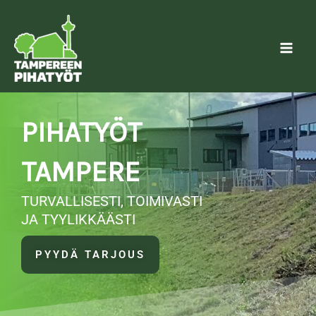
Skip
to
content
PIHATYÖT
TAMPERE
TURVALLISESTI, TOIMIVASTI
JA TYYLIKKÄÄSTI
PYYDÄ TARJOUS