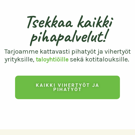
Tsekkaa kaikki
pihapalvelut!
Tarjoamme kattavasti pihatyöt ja vihertyöt
yrityksille,
sekä kotitalouksille.
taloyhtiöille
KAIKKI VIHERTYÖT JA
PIHATYÖT