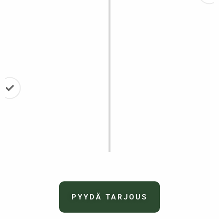
Sovitaan aika työn
toteutukselle
Sovitaan milloin työ
toteutetaan.
Nauti valmiista
lopputuloksesta!
Pääset nauttimaan
turvallisesta, toimivasta ja
tyylikkäästä pihasta.