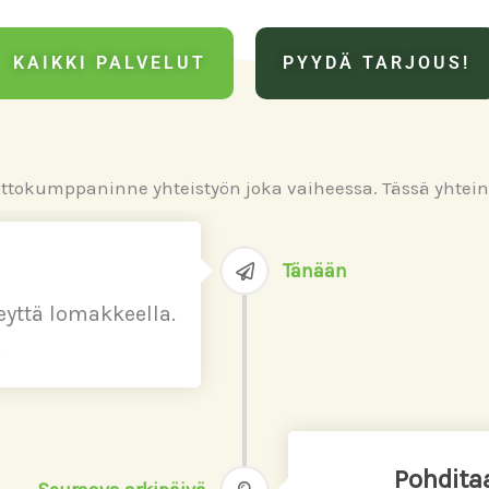
KAIKKI PALVELUT
PYYDÄ TARJOUS!
ottokumppaninne yhteistyön joka vaiheessa. Tässä yhte
Tänään
teyttä lomakkeella.
.
Pohditaa