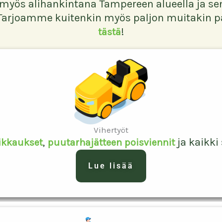
myös alihankintana Tampereen alueella ja sen 
arjoamme kuitenkin myös paljon muitakin pal
!
tästä
Vihertyöt
,
ja kaikki 
ikkaukset
puutarhajätteen poisviennit
Lue lisää