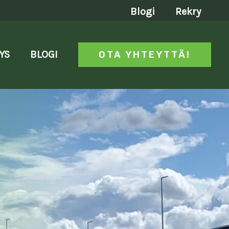
Blogi
Rekry
YS
BLOGI
OTA YHTEYTTÄ!