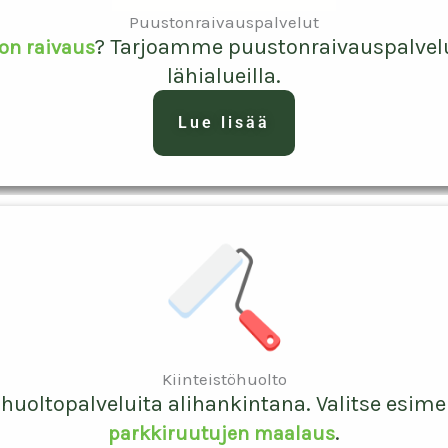
Puustonraivauspalvelut
? Tarjoamme puustonraivauspalvelu
on raivaus
lähialueilla.
Lue lisää
Kiinteistöhuolto
uoltopalveluita alihankintana. Valitse esime
.
parkkiruutujen maalaus