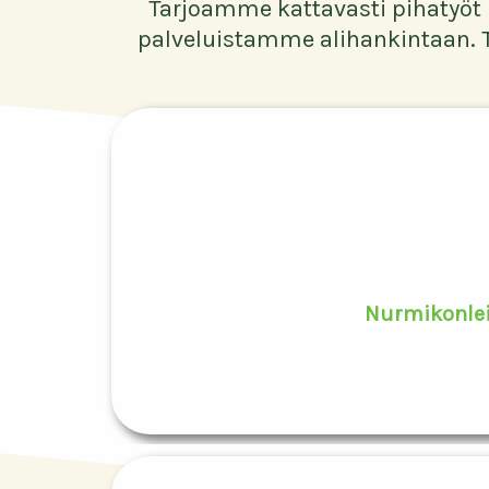
Tarjoamme kattavasti pihatyöt 
palveluistamme alihankintaan. T
Nurmikonle