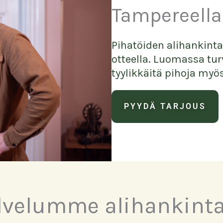
Tampereella
Pihatöiden alihankint
otteella. Luomassa turv
tyylikkäitä pihoja myös
PYYDÄ TARJOUS
lvelumme alihankint