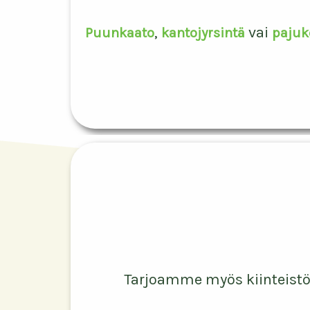
,
vai
Puunkaato
kantojyrsintä
pajuk
Tarjoamme myös kiinteistöh