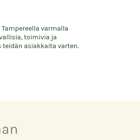
a Tampereella varmalla
allisia, toimivia ja
 teidän asiakkaita varten.
aan