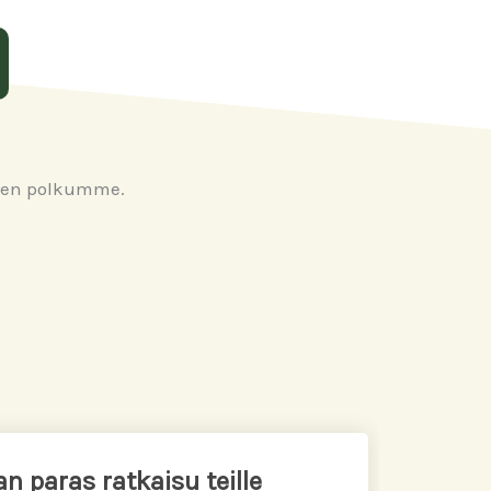
inen polkumme.
n paras ratkaisu teille