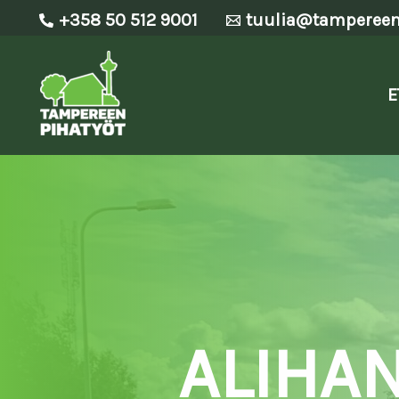
Skip
+358 50 512 9001
tuulia@tampereenp
to
content
E
ALIHA