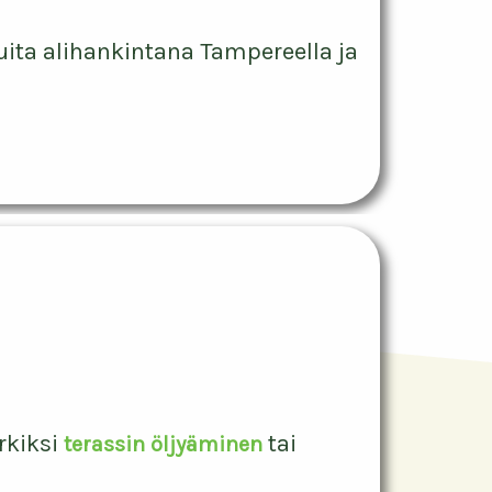
ita alihankintana Tampereella ja
rkiksi
tai
terassin öljyäminen